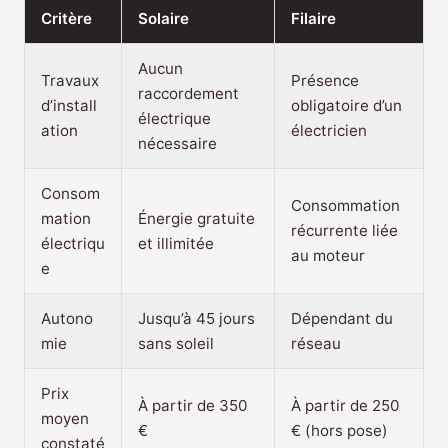
Critère
Solaire
Filaire
Aucun
Travaux
Présence
raccordement
d’install
obligatoire d’un
électrique
ation
électricien
nécessaire
Consom
Consommation
mation
Énergie gratuite
récurrente liée
électriqu
et illimitée
au moteur
e
Autono
Jusqu’à 45 jours
Dépendant du
mie
sans soleil
réseau
Prix
À partir de 350
À partir de 250
moyen
€
€ (hors pose)
constaté