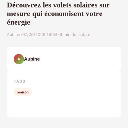
Découvrez les volets solaires sur
mesure qui économisent votre
énergie
Aubine
•
07/06/2026 16:34
•
9 min de lecture
Aubine
A
TAGS
maison