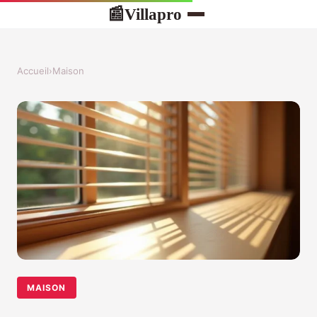
Villapro
📰
Accueil
›
Maison
MAISON