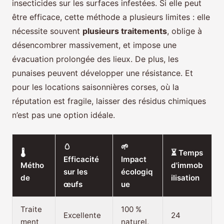
insecticides sur les surfaces infestées. Si elle peut
être efficace, cette méthode a plusieurs limites : elle
nécessite souvent
plusieurs traitements
, oblige à
désencombrer massivement, et impose une
évacuation prolongée des lieux. De plus, les
punaises peuvent développer une résistance. Et
pour les locations saisonnières corses, où la
réputation est fragile, laisser des résidus chimiques
n’est pas une option idéale.
🥚
🌱
🌡️
⏳ Temps
Efficacité
Impact
Métho
d'immob
sur les
écologiq
de
ilisation
œufs
ue
Traite
100 %
Excellente
24
ment
naturel,