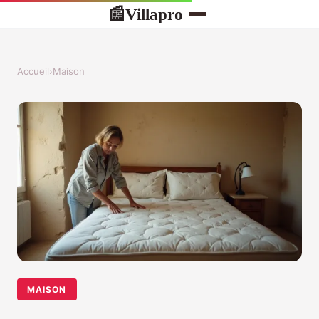
Villapro
📰
Accueil
›
Maison
MAISON