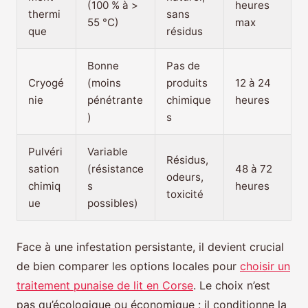
(100 % à >
heures
thermi
sans
55 °C)
max
que
résidus
Bonne
Pas de
Cryogé
(moins
produits
12 à 24
nie
pénétrante
chimique
heures
)
s
Pulvéri
Variable
Résidus,
sation
(résistance
48 à 72
odeurs,
chimiq
s
heures
toxicité
ue
possibles)
Face à une infestation persistante, il devient crucial
de bien comparer les options locales pour
choisir un
traitement punaise de lit en Corse
. Le choix n’est
pas qu’écologique ou économique : il conditionne la