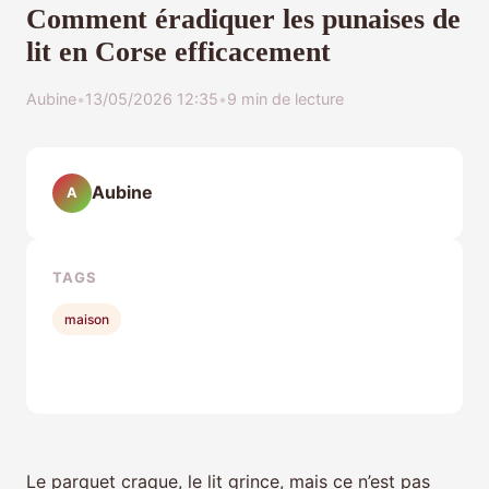
Comment éradiquer les punaises de
lit en Corse efficacement
Aubine
•
13/05/2026 12:35
•
9 min de lecture
Aubine
A
TAGS
maison
Le parquet craque, le lit grince, mais ce n’est pas