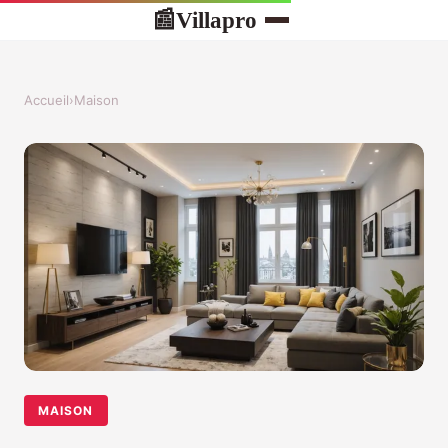
Villapro
📰
Accueil
›
Maison
MAISON