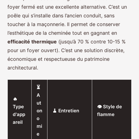
foyer fermé est une excellente alternative. C’est un
poêle qui s’installe dans l’ancien conduit, sans
toucher à la maçonnerie. Il permet de conserver
l’esthétique de la cheminée tout en gagnant en
efficacité thermique
(jusqu’à 70 % contre 10-15 %
pour un foyer ouvert). C’est une solution discrète,
économique et respectueuse du patrimoine
architectural.
⏳
A
🔥
ut
Type
👁️ Style de
on
🧹 Entretien
d'app
flamme
o
areil
mi
e