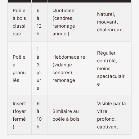
Poêle
6
Quotidien
Naturel,
à bois
à
(cendres,
mouvant,
classi
12
ramonage
chaleureux
que
h
annuel)
1
Régulier,
Poêle
à
Hebdomadaire
contrôlé,
à
3
(vidange
moins
granu
jo
cendres),
spectaculair
lés
ur
ramonage
e
s
Insert
6
Visible par la
(foyer
à
Similaire au
vitre,
fermé
10
poêle à bois
profond,
)
h
captivant