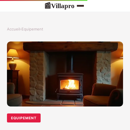
Villapro
📰
Accueil
›
Equipement
EQUIPEMENT