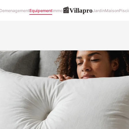
Villapro
📰
Demenagement
Equipement
Immo
Jardin
Maison
Pisci