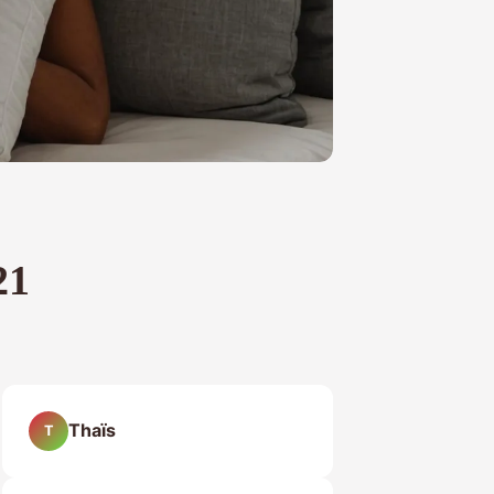
21
Thaïs
T