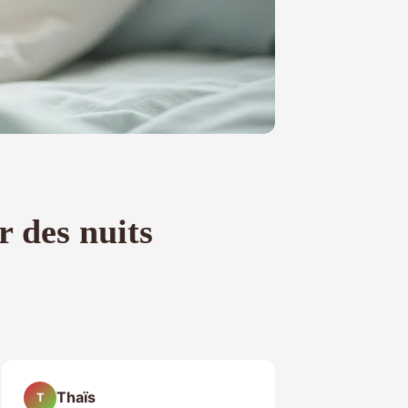
r des nuits
Thaïs
T