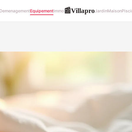
Villapro
📰
Demenagement
Equipement
Immo
Jardin
Maison
Pisci