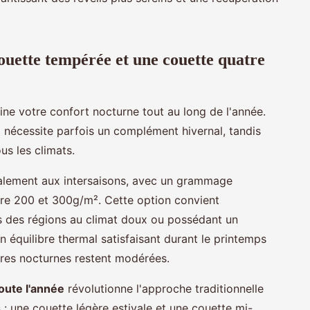
ouette tempérée et une couette quatre
ne votre confort nocturne tout au long de l'année.
é
nécessite parfois un complément hivernal, tandis
us les climats.
palement aux intersaisons, avec un grammage
re 200 et 300g/m². Cette option convient
s des régions au climat doux ou possédant un
 équilibre thermal satisfaisant durant le printemps
ures nocturnes restent modérées.
oute l'année
révolutionne l'approche traditionnelle
: une couette légère estivale et une couette mi-