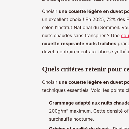
Choisir
une couette légère en duvet po
un excellent choix ! En 2025, 72% des Fr
selon l'Institut National du Sommeil. 
nuits chaudes sans transpirer ? Une
cou
couette respirante nuits fraîches
grâce
duvet, contrairement aux fibres synthéti
Quels critères retenir pour ce
Choisir
une couette légère en duvet po
techniques essentiels. Voici les points c
Grammage adapté aux nuits chaud
200g/m² maximum. Cette densité offr
surchauffe nocturne.
Origine et qualité du duvet
: Privilé