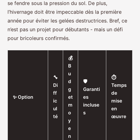
se fendre sous la pression du sol. De plus,
l’hivernage doit être impeccable dès la première
année pour éviter les gelées destructrices. Bref, ce
n’est pas un projet pour débutants - mais un défi
pour bricoleurs confirmés.
💰
B
u
🔧
⏱️
d
🛡️
Di
Temps
g
Garanti
ff
de
✨ Option
et
es
ic
mise
m
incluse
ul
en
o
s
té
œuvre
y
e
n