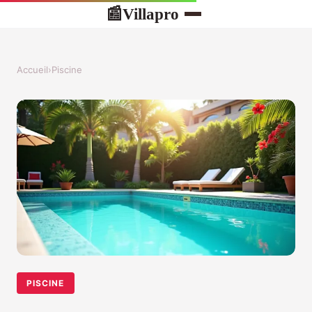
Villapro
📰
Accueil
›
Piscine
PISCINE