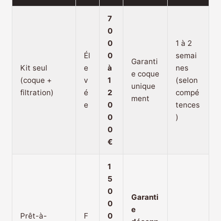
7
0
0
1 à 2
Él
0
semai
Garanti
Kit seul
e
à
nes
e coque
(coque +
v
1
(selon
unique
filtration)
é
2
compé
ment
e
0
tences
0
)
0
€
1
5
0
Garanti
0
e
Prêt-à-
F
0