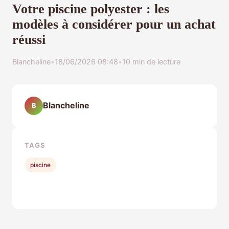
Votre piscine polyester : les
modèles à considérer pour un achat
réussi
Blancheline
•
18/06/2026 08:48
•
10 min de lecture
Blancheline
B
TAGS
piscine