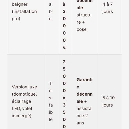
décenn
baigner
ai
à
4 à 7
ale
(installation
bl
2
jours
structu
pro)
e
0
re +
0
pose
0
0
€
2
5
0
Garanti
Tr
0
Version luxe
e
è
0
(domotique,
décenn
s
à
5 à 10
éclairage
ale
+
fa
3
jours
LED, volet
assista
ib
5
immergé)
nce 2
le
0
ans
0